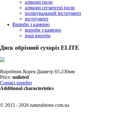
алмазні пили
алмазні сегментні пили
полірувальний інструмент
інструмент
Вироби з каменю
вироби з каменю
інші вироби
Диск обрізний сухоріз ELITE
Виробник Корея Діаметр 65-230мм
Price:
unlisted
Contact supplier
Additional characteristics
© 2015 - 2026 naturalstone.com.ua